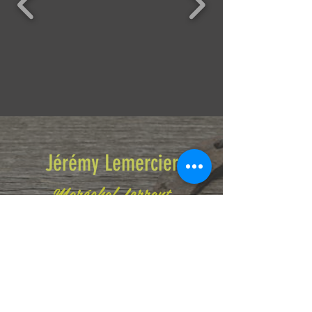
Jérémy Lemercier
Maréchal-ferrant
Tél :
+41 (0)79 192 02 74
jeremy.marechalferrant@gmail.com