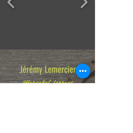
Jérémy Lemercier
Maréchal-ferrant
Tél :
+41 (0)79 192 02 74
jeremy.marechalferrant@gmail.com